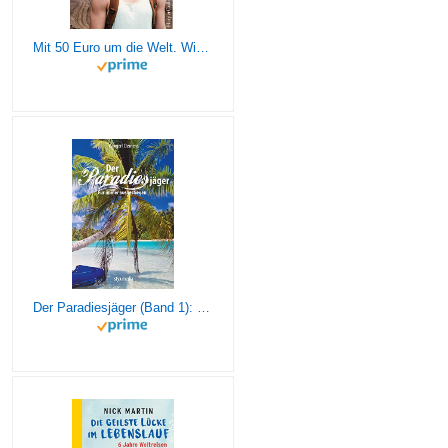
Mit 50 Euro um die Welt. Wie ich mit wenig in der Tasche loszog und als reicher Mensch zurückkam
Der Paradiesjäger (Band 1): Für immer ausgestiegen