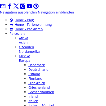
Navigation ausblenden
Navigation einblenden
Home - Blog
Home - Ferienwohnung
Home - Packlisten
Reiseziele
Afrika
Asien
Ozeanien
Nordamerika
Mexiko
Europa
Dänemark
Deutschland
Estland
Finnland
Frankreich
Griechenland
Grossbritannien
Irland
Italien
Italien - Südtirol