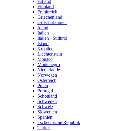
Estland
Finnland
Frankreich
Griechenland
Grossbritannien
Irland
Italien
Italien - Südtirol
Island
Kroatien
Liechtenstein
Monaco
Montenegro
Niederlande
Norwegen
Österreich
Polen
Portugal
Schottland
Schweden
Schweiz
Slowenien
Spanien
Tschechische Republik
Türkei