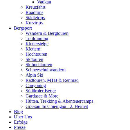
Vatikan
Kreuzfahrt
Roadtrips
Städtetrips
Kurztrips
Bergsport
Wandern & Bergtouren
Trailrunning
Klettersteige
Klettern
Hochtouren
Skitouren
Skihochtouren
Schneeschuhwandern
Alpin Ski
Radtouren, MTB & Rennrad
Canyoning
Südtiroler Berge
Gardasee & More
Hütten, Trekking & Abenteuercamps
Grassau im Chiemgau - 2. Heimat
Blog
Über Uns
Erfolge
Presse