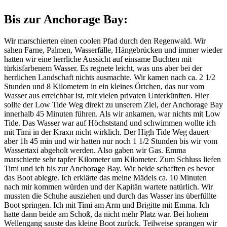
Bis zur Anchorage Bay:
Wir marschierten einen coolen Pfad durch den Regenwald. Wir
sahen Farne, Palmen, Wasserfälle, Hängebrücken und immer wieder
hatten wir eine herrliche Aussicht auf einsame Buchten mit
türkisfarbenem Wasser. Es regnete leicht, was uns aber bei der
herrlichen Landschaft nichts ausmachte. Wir kamen nach ca. 2 1/2
Stunden und 8 Kilometern in ein kleines Örtchen, das nur vom
Wasser aus erreichbar ist, mit vielen privaten Unterkünften. Hier
sollte der Low Tide Weg direkt zu unserem Ziel, der Anchorage Bay
innerhalb 45 Minuten führen. Als wir ankamen, war nichts mit Low
Tide. Das Wasser war auf Höchststand und schwimmen wollte ich
mit Timi in der Kraxn nicht wirklich. Der High Tide Weg dauert
aber 1h 45 min und wir hatten nur noch 1 1/2 Stunden bis wir vom
Wassertaxi abgeholt werden. Also gaben wir Gas. Emma
marschierte sehr tapfer Kilometer um Kilometer. Zum Schluss liefen
Timi und ich bis zur Anchorage Bay. Wir beide schafften es bevor
das Boot ablegte. Ich erklärte das meine Mädels ca. 10 Minuten
nach mir kommen würden und der Kapitän wartete natürlich. Wir
mussten die Schuhe ausziehen und durch das Wasser ins überfüllte
Boot springen. Ich mit Timi am Arm und Brigitte mit Emma. Ich
hatte dann beide am Schoß, da nicht mehr Platz war. Bei hohem
Wellengang sauste das kleine Boot zurück. Teilweise sprangen wir