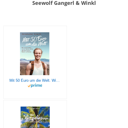
Seewolf Gangerl & Winkl
Mit 50 Euro um die Welt. Wie ich mit wenig in der Tasche loszog und als reicher Mensch zurückkam