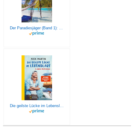
Der Paradiesjäger (Band 1): Für immer ausgestiegen
Die geilste Lücke im Lebenslauf: 6 Jahre Weltreisen | Der erfolgreiche Reisebericht erstmals im Taschenbuch