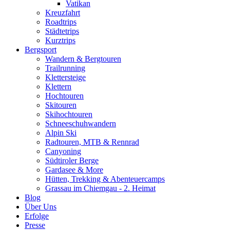
Vatikan
Kreuzfahrt
Roadtrips
Städtetrips
Kurztrips
Bergsport
Wandern & Bergtouren
Trailrunning
Klettersteige
Klettern
Hochtouren
Skitouren
Skihochtouren
Schneeschuhwandern
Alpin Ski
Radtouren, MTB & Rennrad
Canyoning
Südtiroler Berge
Gardasee & More
Hütten, Trekking & Abenteuercamps
Grassau im Chiemgau - 2. Heimat
Blog
Über Uns
Erfolge
Presse