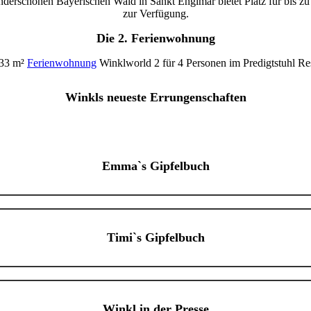
erschönen Bayerischen Wald in Sankt Englmar bietet Platz für bis zu 
zur Verfügung.
Die 2. Ferienwohnung
 33 m²
Ferienwohnung
Winklworld 2 für 4 Personen im Predigtstuhl Reso
Winkls neueste Errungenschaften
Emma`s Gipfelbuch
Timi`s Gipfelbuch
Winkl in der Presse