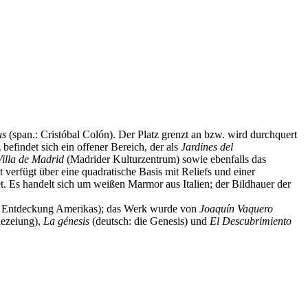
us
(span.: Cristóbal Colón). Der Platz grenzt an bzw. wird durchquert
befindet sich ein offener Bereich, der als
Jardines del
Villa de Madrid
(Madrider Kulturzentrum) sowie ebenfalls das
erfügt über eine quadratische Basis mit Reliefs und einer
. Es handelt sich um weißen Marmor aus Italien; der Bildhauer der
e Entdeckung Amerikas); das Werk wurde von
Joaquín Vaquero
hezeiung),
La génesis
(deutsch: die Genesis) und
El Descubrimiento