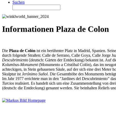
Suchen
Informationen Plaza de Colon
Die
Plaza de Colón
ist ein berühmter Platz in Madrid, Spanien. Sei
durch folgende Straßen: Calle de Serrano, Calle Goya, Calle Jorge Jua
Descubrimiento
[deutsch: Gärten der Entdeckung) bekannt ist. Auf di
Kolumbus-Monument
(Monumento a Cristóbal Colón), das im neugotis
achteckigen, in Stein gehauenen Säule, auf der sich eine drei Meter
Skulptur ist
Jerónimo Suñol
. Die Gesamthöhe des Monuments beträgt
Im Jahr 1977 errichtete man in den "Jardines del Descubrimiento" da
Turcios
realisiert. Es handelt sich um eine Zusammenstellung von dre
(deutsch: die Entdeckung) genannt werden. Sie beinhalten Reliefs un