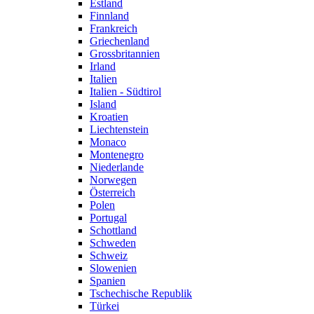
Estland
Finnland
Frankreich
Griechenland
Grossbritannien
Irland
Italien
Italien - Südtirol
Island
Kroatien
Liechtenstein
Monaco
Montenegro
Niederlande
Norwegen
Österreich
Polen
Portugal
Schottland
Schweden
Schweiz
Slowenien
Spanien
Tschechische Republik
Türkei