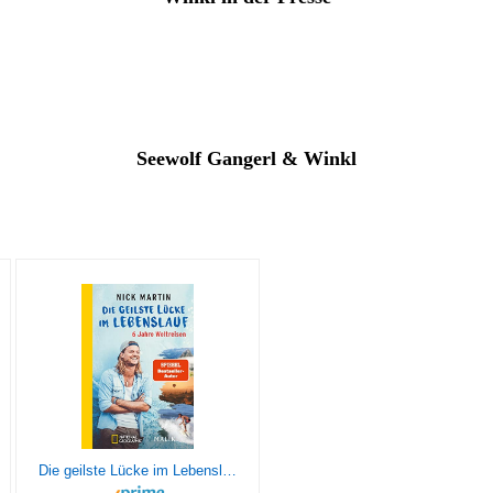
Seewolf Gangerl & Winkl
Die geilste Lücke im Lebenslauf: 6 Jahre Weltreisen | Der erfolgreiche Reisebericht erstmals im Taschenbuch