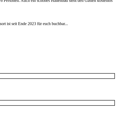
6 Personen. Auch ein schönes Hallenbad steht den Gästen kostenlos
rt ist seit Ende 2023 für euch buchbar...