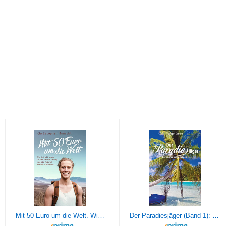
Mit 50 Euro um die Welt. Wie ich mit wenig in der Tasche loszog und als reicher Mensch zurückkam
Der Paradiesjäger (Band 1): Für immer ausgestiegen