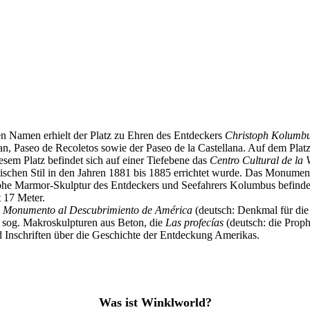
nen Namen erhielt der Platz zu Ehren des Entdeckers
Christoph Kolumb
n, Paseo de Recoletos sowie der Paseo de la Castellana. Auf dem Platz 
esem Platz befindet sich auf einer Tiefebene das
Centro Cultural de la 
chen Stil in den Jahren 1881 bis 1885 errichtet wurde. Das Monument v
 hohe Marmor-Skulptur des Entdeckers und Seefahrers Kolumbus befindet
 17 Meter.
s
Monumento al Descubrimiento de América
(deutsch: Denkmal für di
i sog. Makroskulpturen aus Beton, die
Las profecías
(deutsch: die Prop
d Inschriften über die Geschichte der Entdeckung Amerikas.
Was ist Winklworld?