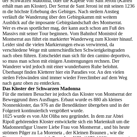
der Schwarzen Madonna, oder die Kapelle von Sant Jeroni (Karten
erhält man am Kloster). Der Serrat de Sant Jeroni ist mit seinen 1236
m die höchste Erhebung des Gebirges. Nach steilem Anstieg
verläuft die Wanderung über den Gebirgskamm mit weitem
Ausblick auf die imposante Gebirgslandschaft des Montserrat.
Wer es etwas sportlicher mag, der kann auch schon am Fuß des
Massivs mit seiner Tour beginnen. Vom Bahnhof Monistrol de
Montserrat aus führt ein markierter Wanderweg zum Kloster hinauf.
Leider sind die vielen Markierungen etwas verwirrend, da
verschiedene Wege mit unterschiedlichen Schwierigkeitsgraden
nach oben führen. Entscheidet man sich für den camino deportivo,
so muss man schon mit einigen Anstrengungen rechnen. Der
Wanderer wird jedoch mit einer wunderbaren Ruhe belohnt.
Überhaupt finden Kletterer hier ein Paradies vor. An den vielen
steilen Felswänden sind immer wieder Freeclimber auf dem Weg
nach ganz oben zu entdecken.
Das Kloster der Schwarzen Madonna
Für die meisten Besucher ist jedoch das Kloster von Montserrat der
Beweggrund ihres Ausfluges. Erbaut wurde es 880 als kleines
Nonnenkloster, das 976 an die Benediktiner übergeben und in der
Folgezeit kontinuierlich vergrößert wurde.
1025 wurde es von Abt Oliba neu gegründet. In dem zur Abtei
Ripoll gehörenden Kloster entwickelte sich ein Marienkult um die
Madonnenfigur Unsere Liebe Frau von Montserrat , und bis heute
strömen Pilger zu La Moreneta , der Kleinen Braunen , wie die