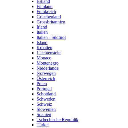
Estland
Finnland
Frankreich
Griechenland
Grossbritannien
Irland
Italien
Italien - Südtirol
Island
Kroatien
Liechtenstein
Monaco
Montenegro
Niederlande
Norwegen
Österreich
Polen
Portugal
Schottland
Schweden
Schweiz
Slowenien
Spanien
Tschechische Republik
Türkei