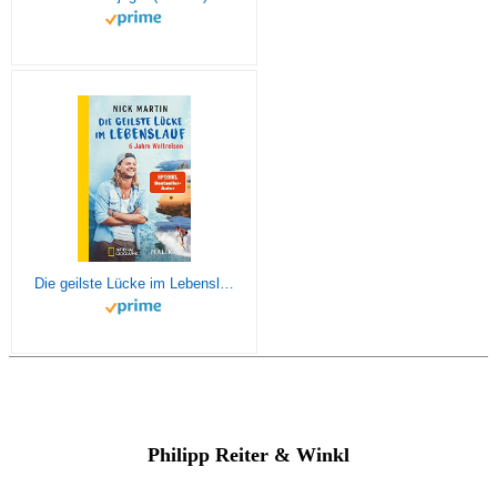
Die geilste Lücke im Lebenslauf: 6 Jahre Weltreisen | Der erfolgreiche Reisebericht erstmals im Taschenbuch
Philipp Reiter & Winkl