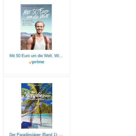
Mit 50 Euro um die Welt. Wie ich mit wenig in der Tasche loszog und als reicher Mensch zurückkam
Der Paradiesjäger (Band 1): Für immer ausgestiegen