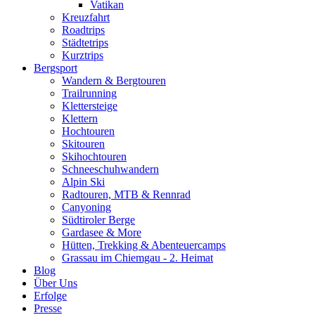
Vatikan
Kreuzfahrt
Roadtrips
Städtetrips
Kurztrips
Bergsport
Wandern & Bergtouren
Trailrunning
Klettersteige
Klettern
Hochtouren
Skitouren
Skihochtouren
Schneeschuhwandern
Alpin Ski
Radtouren, MTB & Rennrad
Canyoning
Südtiroler Berge
Gardasee & More
Hütten, Trekking & Abenteuercamps
Grassau im Chiemgau - 2. Heimat
Blog
Über Uns
Erfolge
Presse