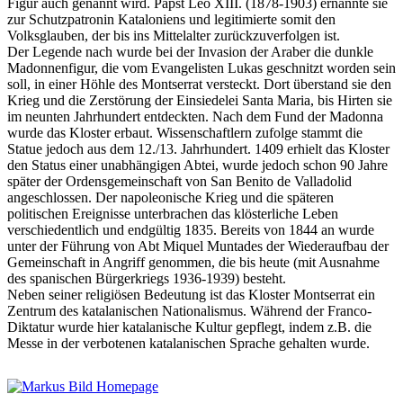
Figur auch genannt wird. Papst Leo XIII. (1878-1903) ernannte sie
zur Schutzpatronin Kataloniens und legitimierte somit den
Volksglauben, der bis ins Mittelalter zurückzuverfolgen ist.
Der Legende nach wurde bei der Invasion der Araber die dunkle
Madonnenfigur, die vom Evangelisten Lukas geschnitzt worden sein
soll, in einer Höhle des Montserrat versteckt. Dort überstand sie den
Krieg und die Zerstörung der Einsiedelei Santa Maria, bis Hirten sie
im neunten Jahrhundert entdeckten. Nach dem Fund der Madonna
wurde das Kloster erbaut. Wissenschaftlern zufolge stammt die
Statue jedoch aus dem 12./13. Jahrhundert. 1409 erhielt das Kloster
den Status einer unabhängigen Abtei, wurde jedoch schon 90 Jahre
später der Ordensgemeinschaft von San Benito de Valladolid
angeschlossen. Der napoleonische Krieg und die späteren
politischen Ereignisse unterbrachen das klösterliche Leben
verschiedentlich und endgültig 1835. Bereits von 1844 an wurde
unter der Führung von Abt Miquel Muntades der Wiederaufbau der
Gemeinschaft in Angriff genommen, die bis heute (mit Ausnahme
des spanischen Bürgerkriegs 1936-1939) besteht.
Neben seiner religiösen Bedeutung ist das Kloster Montserrat ein
Zentrum des katalanischen Nationalismus. Während der Franco-
Diktatur wurde hier katalanische Kultur gepflegt, indem z.B. die
Messe in der verbotenen katalanischen Sprache gehalten wurde.