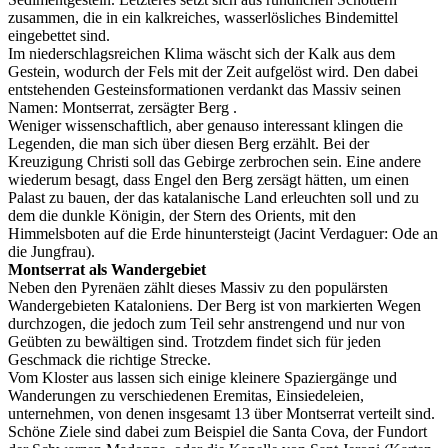
zusammen, die in ein kalkreiches, wasserlösliches Bindemittel
eingebettet sind.
Im niederschlagsreichen Klima wäscht sich der Kalk aus dem
Gestein, wodurch der Fels mit der Zeit aufgelöst wird. Den dabei
entstehenden Gesteinsformationen verdankt das Massiv seinen
Namen: Montserrat, zersägter Berg .
Weniger wissenschaftlich, aber genauso interessant klingen die
Legenden, die man sich über diesen Berg erzählt. Bei der
Kreuzigung Christi soll das Gebirge zerbrochen sein. Eine andere
wiederum besagt, dass Engel den Berg zersägt hätten, um einen
Palast zu bauen, der das katalanische Land erleuchten soll und zu
dem die dunkle Königin, der Stern des Orients, mit den
Himmelsboten auf die Erde hinuntersteigt (Jacint Verdaguer: Ode an
die Jungfrau).
Montserrat als Wandergebiet
Neben den Pyrenäen zählt dieses Massiv zu den populärsten
Wandergebieten Kataloniens. Der Berg ist von markierten Wegen
durchzogen, die jedoch zum Teil sehr anstrengend und nur von
Geübten zu bewältigen sind. Trotzdem findet sich für jeden
Geschmack die richtige Strecke.
Vom Kloster aus lassen sich einige kleinere Spaziergänge und
Wanderungen zu verschiedenen Eremitas, Einsiedeleien,
unternehmen, von denen insgesamt 13 über Montserrat verteilt sind.
Schöne Ziele sind dabei zum Beispiel die Santa Cova, der Fundort