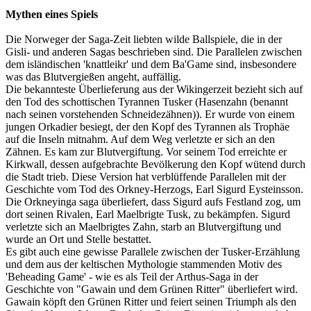
Mythen eines Spiels
Die Norweger der Saga-Zeit liebten wilde Ballspiele, die in der
Gisli- und anderen Sagas beschrieben sind. Die Parallelen zwischen
dem isländischen 'knattleikr' und dem Ba'Game sind, insbesondere
was das Blutvergießen angeht, auffällig.
Die bekannteste Überlieferung aus der Wikingerzeit bezieht sich auf
den Tod des schottischen Tyrannen Tusker (Hasenzahn (benannt
nach seinen vorstehenden Schneidezähnen)). Er wurde von einem
jungen Orkadier besiegt, der den Kopf des Tyrannen als Trophäe
auf die Inseln mitnahm. Auf dem Weg verletzte er sich an den
Zähnen. Es kam zur Blutvergiftung. Vor seinem Tod erreichte er
Kirkwall, dessen aufgebrachte Bevölkerung den Kopf wütend durch
die Stadt trieb. Diese Version hat verblüffende Parallelen mit der
Geschichte vom Tod des Orkney-Herzogs, Earl Sigurd Eysteinsson.
Die Orkneyinga saga überliefert, dass Sigurd aufs Festland zog, um
dort seinen Rivalen, Earl Maelbrigte Tusk, zu bekämpfen. Sigurd
verletzte sich an Maelbrigtes Zahn, starb an Blutvergiftung und
wurde an Ort und Stelle bestattet.
Es gibt auch eine gewisse Parallele zwischen der Tusker-Erzählung
und dem aus der keltischen Mythologie stammenden Motiv des
'Beheading Game' - wie es als Teil der Arthus-Saga in der
Geschichte von "Gawain und dem Grünen Ritter" überliefert wird.
Gawain köpft den Grünen Ritter und feiert seinen Triumph als den