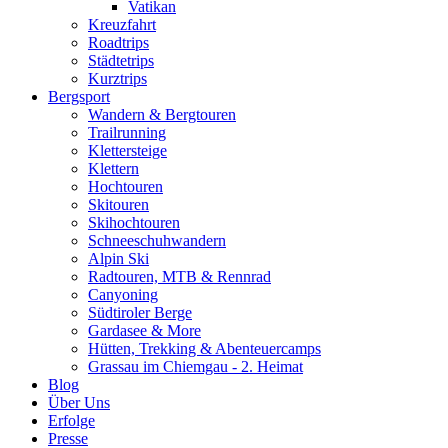
Vatikan
Kreuzfahrt
Roadtrips
Städtetrips
Kurztrips
Bergsport
Wandern & Bergtouren
Trailrunning
Klettersteige
Klettern
Hochtouren
Skitouren
Skihochtouren
Schneeschuhwandern
Alpin Ski
Radtouren, MTB & Rennrad
Canyoning
Südtiroler Berge
Gardasee & More
Hütten, Trekking & Abenteuercamps
Grassau im Chiemgau - 2. Heimat
Blog
Über Uns
Erfolge
Presse