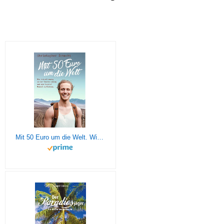
Mit 50 Euro um die Welt. Wie ich mit wenig in der Tasche loszog und als reicher Mensch zurückkam