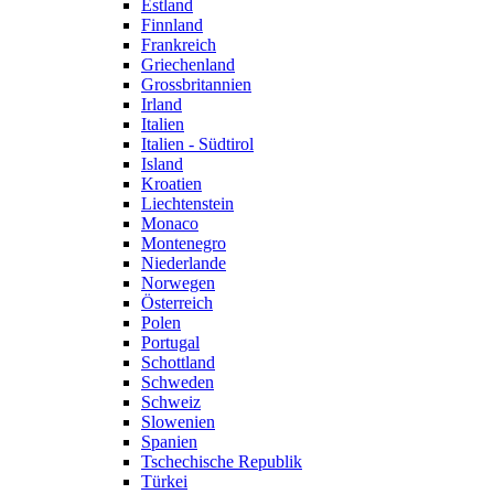
Estland
Finnland
Frankreich
Griechenland
Grossbritannien
Irland
Italien
Italien - Südtirol
Island
Kroatien
Liechtenstein
Monaco
Montenegro
Niederlande
Norwegen
Österreich
Polen
Portugal
Schottland
Schweden
Schweiz
Slowenien
Spanien
Tschechische Republik
Türkei