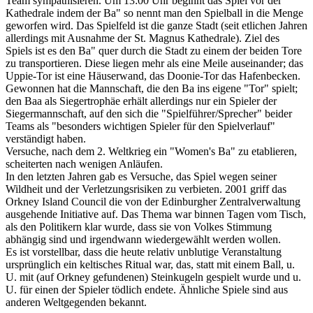
Team sympathisieren. Um 13:00 Uhr beginnt das Spiel vor der
Kathedrale indem der Ba" so nennt man den Spielball in die Menge
geworfen wird. Das Spielfeld ist die ganze Stadt (seit etlichen Jahren
allerdings mit Ausnahme der St. Magnus Kathedrale). Ziel des
Spiels ist es den Ba" quer durch die Stadt zu einem der beiden Tore
zu transportieren. Diese liegen mehr als eine Meile auseinander; das
Uppie-Tor ist eine Häuserwand, das Doonie-Tor das Hafenbecken.
Gewonnen hat die Mannschaft, die den Ba ins eigene "Tor" spielt;
den Baa als Siegertrophäe erhält allerdings nur ein Spieler der
Siegermannschaft, auf den sich die "Spielführer/Sprecher" beider
Teams als "besonders wichtigen Spieler für den Spielverlauf"
verständigt haben.
Versuche, nach dem 2. Weltkrieg ein "Women's Ba" zu etablieren,
scheiterten nach wenigen Anläufen.
In den letzten Jahren gab es Versuche, das Spiel wegen seiner
Wildheit und der Verletzungsrisiken zu verbieten. 2001 griff das
Orkney Island Council die von der Edinburgher Zentralverwaltung
ausgehende Initiative auf. Das Thema war binnen Tagen vom Tisch,
als den Politikern klar wurde, dass sie von Volkes Stimmung
abhängig sind und irgendwann wiedergewählt werden wollen.
Es ist vorstellbar, dass die heute relativ unblutige Veranstaltung
ursprünglich ein keltisches Ritual war, das, statt mit einem Ball, u.
U. mit (auf Orkney gefundenen) Steinkugeln gespielt wurde und u.
U. für einen der Spieler tödlich endete. Ähnliche Spiele sind aus
anderen Weltgegenden bekannt.