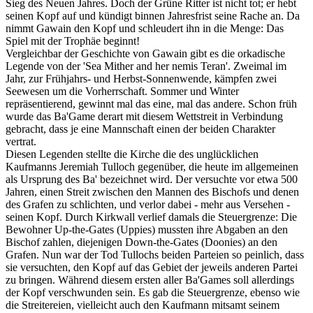
Sieg des Neuen Jahres. Doch der Grüne Ritter ist nicht tot; er hebt
seinen Kopf auf und kündigt binnen Jahresfrist seine Rache an. Da
nimmt Gawain den Kopf und schleudert ihn in die Menge: Das
Spiel mit der Trophäe beginnt!
Vergleichbar der Geschichte von Gawain gibt es die orkadische
Legende von der 'Sea Mither and her nemis Teran'. Zweimal im
Jahr, zur Frühjahrs- und Herbst-Sonnenwende, kämpfen zwei
Seewesen um die Vorherrschaft. Sommer und Winter
repräsentierend, gewinnt mal das eine, mal das andere. Schon früh
wurde das Ba'Game derart mit diesem Wettstreit in Verbindung
gebracht, dass je eine Mannschaft einen der beiden Charakter
vertrat.
Diesen Legenden stellte die Kirche die des unglücklichen
Kaufmanns Jeremiah Tulloch gegenüber, die heute im allgemeinen
als Ursprung des Ba' bezeichnet wird. Der versuchte vor etwa 500
Jahren, einen Streit zwischen den Mannen des Bischofs und denen
des Grafen zu schlichten, und verlor dabei - mehr aus Versehen -
seinen Kopf. Durch Kirkwall verlief damals die Steuergrenze: Die
Bewohner Up-the-Gates (Uppies) mussten ihre Abgaben an den
Bischof zahlen, diejenigen Down-the-Gates (Doonies) an den
Grafen. Nun war der Tod Tullochs beiden Parteien so peinlich, dass
sie versuchten, den Kopf auf das Gebiet der jeweils anderen Partei
zu bringen. Während diesem ersten aller Ba'Games soll allerdings
der Kopf verschwunden sein. Es gab die Steuergrenze, ebenso wie
die Streitereien, vielleicht auch den Kaufmann mitsamt seinem