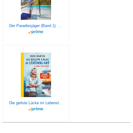
Der Paradiesjäger (Band 1): Für immer ausgestiegen
Die geilste Lücke im Lebenslauf: 6 Jahre Weltreisen | Der erfolgreiche Reisebericht erstmals im Taschenbuch