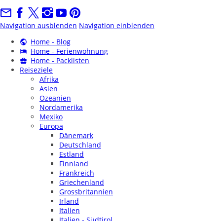
Navigation ausblenden
Navigation einblenden
Home - Blog
Home - Ferienwohnung
Home - Packlisten
Reiseziele
Afrika
Asien
Ozeanien
Nordamerika
Mexiko
Europa
Dänemark
Deutschland
Estland
Finnland
Frankreich
Griechenland
Grossbritannien
Irland
Italien
Italien - Südtirol