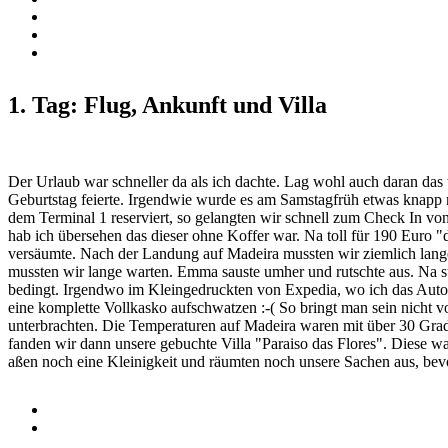
1. Tag: Flug, Ankunft und Villa
Der Urlaub war schneller da als ich dachte. Lag wohl auch daran da
Geburtstag feierte. Irgendwie wurde es am Samstagfrüh etwas knapp 
dem Terminal 1 reserviert, so gelangten wir schnell zum Check In von
hab ich übersehen das dieser ohne Koffer war. Na toll für 190 Euro "
versäumte. Nach der Landung auf Madeira mussten wir ziemlich lang
mussten wir lange warten. Emma sauste umher und rutschte aus. Na su
bedingt. Irgendwo im Kleingedruckten von Expedia, wo ich das Auto g
eine komplette Vollkasko aufschwatzen :-( So bringt man sein nicht
unterbrachten. Die Temperaturen auf Madeira waren mit über 30 Gra
fanden wir dann unsere gebuchte Villa "Paraiso das Flores". Diese 
aßen noch eine Kleinigkeit und räumten noch unsere Sachen aus, bevor