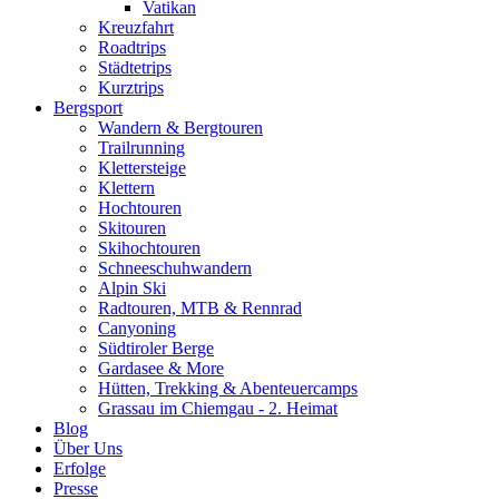
Vatikan
Kreuzfahrt
Roadtrips
Städtetrips
Kurztrips
Bergsport
Wandern & Bergtouren
Trailrunning
Klettersteige
Klettern
Hochtouren
Skitouren
Skihochtouren
Schneeschuhwandern
Alpin Ski
Radtouren, MTB & Rennrad
Canyoning
Südtiroler Berge
Gardasee & More
Hütten, Trekking & Abenteuercamps
Grassau im Chiemgau - 2. Heimat
Blog
Über Uns
Erfolge
Presse