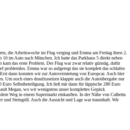
aren, die Arbeitswoche im Flug verging und Emma am Freitag ihren 2.
lb 10 im Auto nach München. Ich hatte das Parkhaus 5 direkt neben
n kam das erste Problem. Der Flug war zwar relativ günstig, dafür
lief problemlos. Emma war so aufgeregt das sie komplett das schlafen
 Erst dann konnten wir zur Autovermietung von Europcar. Auch hier
men. Um noch eines draufzusetzen klappte auch die Autoübergabe nur
Euro Selbstbeteiligung. Ich ließ mir dann für läppische 280 Euro
enault Megan, wo wir wenigstens unser komplettes Gepäck
 dem Weg in einem Supermarkt einkauften. In der Nähe von Calhetta
 und Steingrill. Auch die Aussicht und Lage war traumhaft. Wir