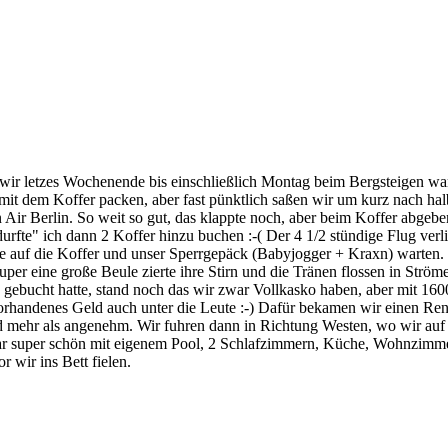
s wir letzes Wochenende bis einschließlich Montag beim Bergsteigen w
mit dem Koffer packen, aber fast pünktlich saßen wir um kurz nach ha
 Air Berlin. So weit so gut, das klappte noch, aber beim Koffer abgebe
durfte" ich dann 2 Koffer hinzu buchen :-( Der 4 1/2 stündige Flug ver
e auf die Koffer und unser Sperrgepäck (Babyjogger + Kraxn) warten.
per eine große Beule zierte ihre Stirn und die Tränen flossen in Strö
ebucht hatte, stand noch das wir zwar Vollkasko haben, aber mit 1600 
 vorhandenes Geld auch unter die Leute :-) Dafür bekamen wir einen R
d mehr als angenehm. Wir fuhren dann in Richtung Westen, wo wir auf
war super schön mit eigenem Pool, 2 Schlafzimmern, Küche, Wohnzimmer
 wir ins Bett fielen.