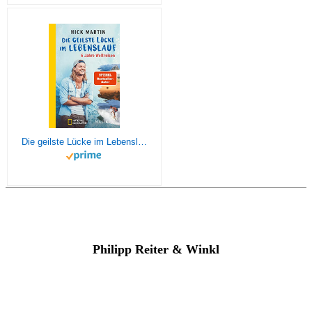
Die geilste Lücke im Lebenslauf: 6 Jahre Weltreisen | Der erfolgreiche Reisebericht erstmals im Taschenbuch
Philipp Reiter & Winkl