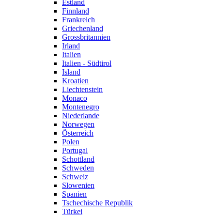
Estland
Finnland
Frankreich
Griechenland
Grossbritannien
Irland
Italien
Italien - Südtirol
Island
Kroatien
Liechtenstein
Monaco
Montenegro
Niederlande
Norwegen
Österreich
Polen
Portugal
Schottland
Schweden
Schweiz
Slowenien
Spanien
Tschechische Republik
Türkei