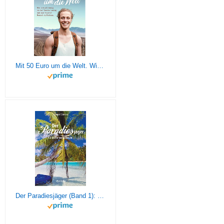
Mit 50 Euro um die Welt. Wie ich mit wenig in der Tasche loszog und als reicher Mensch zurückkam
Der Paradiesjäger (Band 1): Für immer ausgestiegen