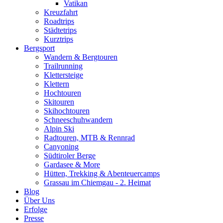
Vatikan
Kreuzfahrt
Roadtrips
Städtetrips
Kurztrips
Bergsport
Wandern & Bergtouren
Trailrunning
Klettersteige
Klettern
Hochtouren
Skitouren
Skihochtouren
Schneeschuhwandern
Alpin Ski
Radtouren, MTB & Rennrad
Canyoning
Südtiroler Berge
Gardasee & More
Hütten, Trekking & Abenteuercamps
Grassau im Chiemgau - 2. Heimat
Blog
Über Uns
Erfolge
Presse