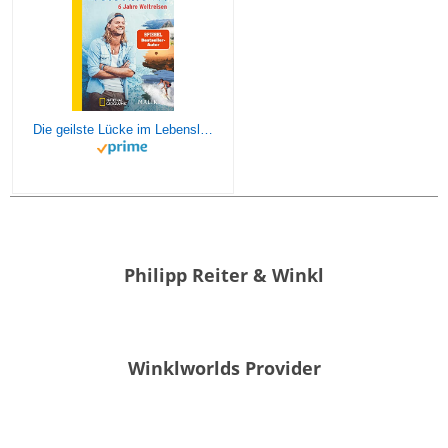
Die geilste Lücke im Lebenslauf: 6 Jahre Weltreisen | Der erfolgreiche Reisebericht erstmals im Taschenbuch
Philipp Reiter & Winkl
Winklworlds Provider