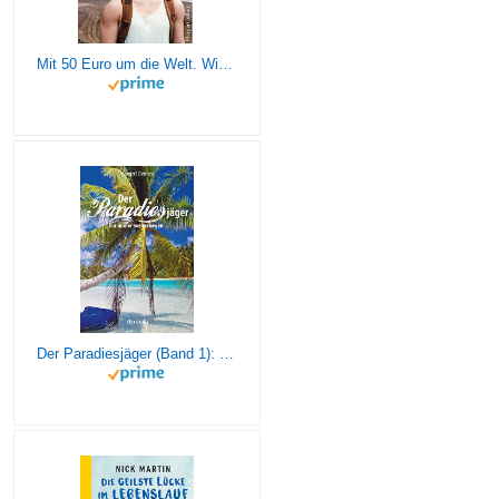
Mit 50 Euro um die Welt. Wie ich mit wenig in der Tasche loszog und als reicher Mensch zurückkam
Der Paradiesjäger (Band 1): Für immer ausgestiegen