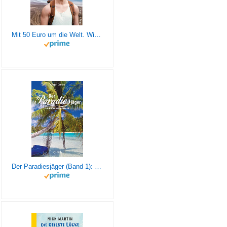
Mit 50 Euro um die Welt. Wie ich mit wenig in der Tasche loszog und als reicher Mensch zurückkam
Der Paradiesjäger (Band 1): Für immer ausgestiegen