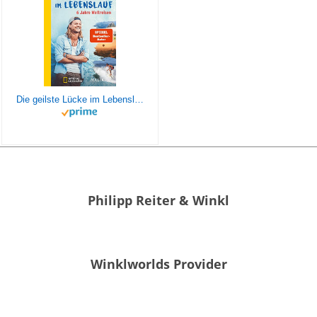
Die geilste Lücke im Lebenslauf: 6 Jahre Weltreisen | Der erfolgreiche Reisebericht erstmals im Taschenbuch
Philipp Reiter & Winkl
Winklworlds Provider