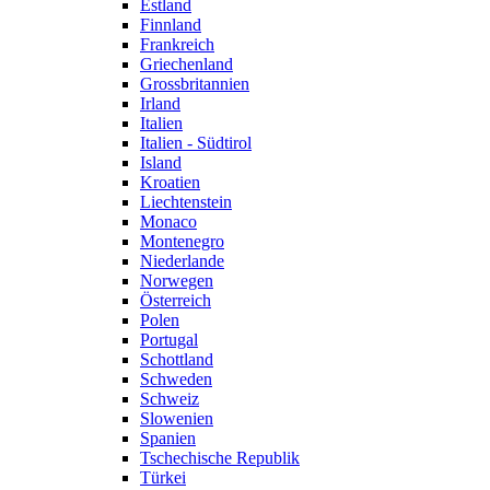
Estland
Finnland
Frankreich
Griechenland
Grossbritannien
Irland
Italien
Italien - Südtirol
Island
Kroatien
Liechtenstein
Monaco
Montenegro
Niederlande
Norwegen
Österreich
Polen
Portugal
Schottland
Schweden
Schweiz
Slowenien
Spanien
Tschechische Republik
Türkei