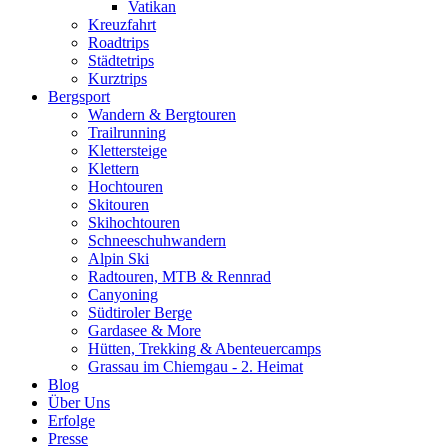
Vatikan
Kreuzfahrt
Roadtrips
Städtetrips
Kurztrips
Bergsport
Wandern & Bergtouren
Trailrunning
Klettersteige
Klettern
Hochtouren
Skitouren
Skihochtouren
Schneeschuhwandern
Alpin Ski
Radtouren, MTB & Rennrad
Canyoning
Südtiroler Berge
Gardasee & More
Hütten, Trekking & Abenteuercamps
Grassau im Chiemgau - 2. Heimat
Blog
Über Uns
Erfolge
Presse