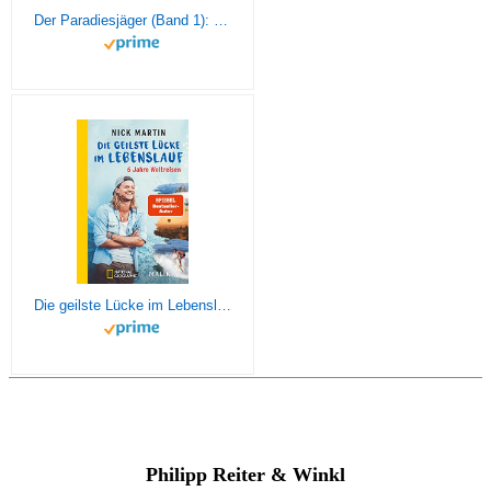
Der Paradiesjäger (Band 1): Für immer ausgestiegen
Die geilste Lücke im Lebenslauf: 6 Jahre Weltreisen | Der erfolgreiche Reisebericht erstmals im Taschenbuch
Philipp Reiter & Winkl