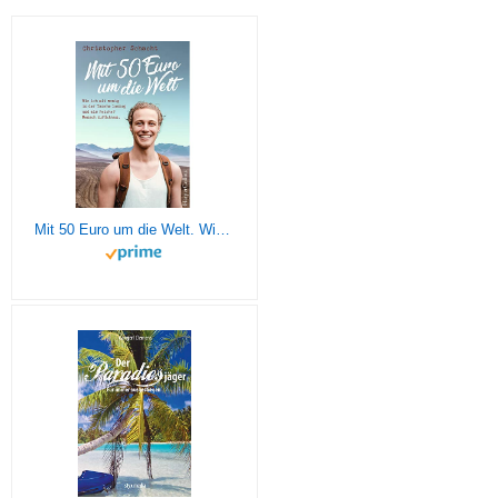
Mit 50 Euro um die Welt. Wie ich mit wenig in der Tasche loszog und als reicher Mensch zurückkam