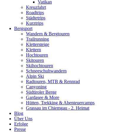
Vatikan
Kreuzfahrt
Roadtrips
Städtetrips
Kurztrips
Bergsport
Wandern & Bergtouren
Trailrunning
Klettersteige
Klettern
Hochtouren
Skitouren
Skihochtouren
Schneeschuhwandern
Alpin Ski
Radtouren, MTB & Rennrad
Canyoning
Südtiroler Berge
Gardasee & More
Hütten, Trekking & Abenteuercamps
Grassau im Chiemgau - 2. Heimat
Blog
Über Uns
Erfolge
Presse