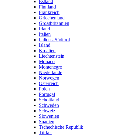
Estland
Finnland
Frankreich
Griechenland
Grossbritannien
Irland
Italien
Italien - Südtirol
Island
Kroatien
Liechtenstein
Monaco
Montenegro
Niederlande
Norwegen
Österreich
Polen
Portugal
Schottland
Schweden
Schweiz
Slowenien
Spanien
Tschechische Republik
Türkei